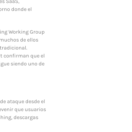
es SaaS,
orno donde el
shing Working Group
 muchos de ellos
tradicional.
rt confirman que el
sigue siendo uno de
 de ataque desde el
revenir que usuarios
shing, descargas