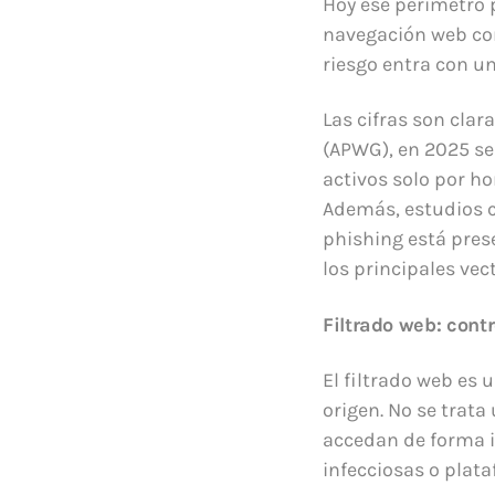
Hoy ese perímetro 
navegación web con
riesgo entra con un 
Las cifras son cla
(APWG), en 2025 se
activos solo por ho
Además, estudios c
phishing está pres
los principales vec
Filtrado web: contr
El filtrado web es 
origen. No se trata
accedan de forma i
infecciosas o plat