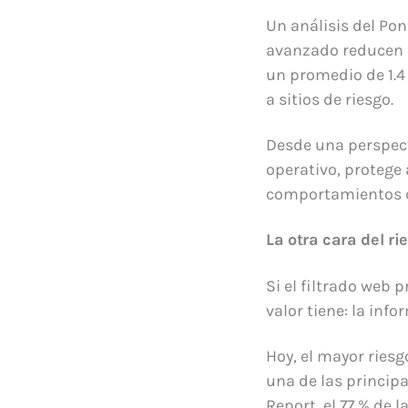
Un análisis del Po
avanzado reducen p
un promedio de 1.4 
a sitios de riesgo.
Desde una perspecti
operativo, protege 
comportamientos d
La otra cara del r
Si el filtrado web 
valor tiene: la info
Hoy, el mayor riesg
una de las principa
Report, el 77 % de