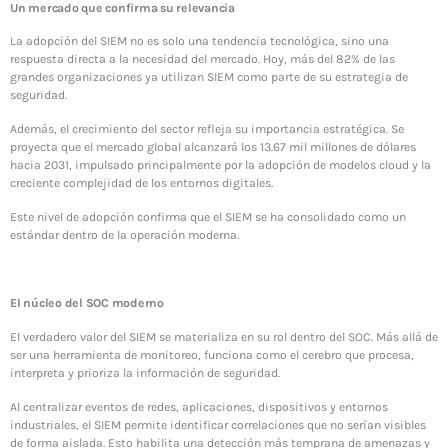
SOC y NOC: el corazón de la continuidad operativa en
Un mercado que confirma su relevancia
la era digital
3 JUNIO, 2026
La adopción del SIEM no es solo una tendencia tecnológica, sino una
respuesta directa a la necesidad del mercado. Hoy, más del 82% de las
grandes organizaciones ya utilizan SIEM como parte de su estrategia de
TOP VOTED
seguridad.
Además, el crecimiento del sector refleja su importancia estratégica. Se
Introducen un enfoque proactivo para reducir
proyecta que el mercado global alcanzará los 13.67 mil millones de dólares
ciberataques en México
hacia 2031, impulsado principalmente por la adopción de modelos cloud y la
24 ABRIL, 2019
creciente complejidad de los entornos digitales.
Este nivel de adopción confirma que el SIEM se ha consolidado como un
Centro de Seguridad BeIT ¡La seguridad total en tu
estándar dentro de la operación moderna.
organización a tu alcance!
24 ABRIL, 2019
El núcleo del SOC moderno
Integración de la ciberseguridad en la estrategia
corporativa
El verdadero valor del SIEM se materializa en su rol dentro del SOC. Más allá de
29 SEPTIEMBRE, 2025
ser una herramienta de monitoreo, funciona como el cerebro que procesa,
interpreta y prioriza la información de seguridad.
Ciberseguridad: el mejor cierre para tus metas
Al centralizar eventos de redes, aplicaciones, dispositivos y entornos
corporativas
industriales, el SIEM permite identificar correlaciones que no serían visibles
17 DICIEMBRE, 2025
de forma aislada. Esto habilita una detección más temprana de amenazas y