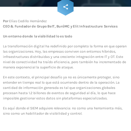
CIBERSEGURIDAD
+ INFRAESTRUCTURA DE TI
email
share
ADMGRUPOBEIT
172
20 años de historia juntos
Por
Elías Cedillo Hernández
CEO & Fundador de Grupo BeIT, BuróMC y Elit Infrastructure Services
Un entorno donde la visibilidad lo es todo
WEEK NEWS
La transformación digital ha redefinido por completo la forma en que operan
las organizaciones. Hoy, las empresas conviven con entornos híbridos,
Enfriamiento Inteligente: eficiencia energética y
infraestructuras distribuidas y una creciente integración entre IT y OT. Este
sostenibilidad para operaciones resilientes
nivel de conectividad ha traído eficiencia, pero también ha incrementado de
13 JULIO, 2026
manera exponencial la superficie de ataque.
En este contexto, el principal desafío ya no es únicamente proteger, sino
Energía Inteligente: la tecnología que transforma la
entender en tiempo real lo que está ocurriendo dentro de la operación. La
eficiencia en resiliencia operativa
cantidad de información generada es tal que organizaciones globales
13 JULIO, 2026
procesan hasta 1.2 billones de eventos de seguridad al día, lo que hace
imposible gestionar estos datos sin plataformas especializadas.
SIEM: inteligencia que transforma la ciberseguridad
Es aquí donde el SIEM adquiere relevancia: no como una herramienta más,
en continuidad operativa
sino como un habilitador de visibilidad y control.
3 JUNIO, 2026