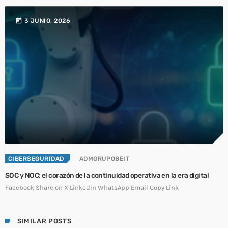
today
3 JUNIO, 2026
CIBERSEGURIDAD
ADMGRUPOBEIT
SOC y NOC: el corazón de la continuidad operativa en la era digital
Facebook Share on X LinkedIn WhatsApp Email Copy Link
SIMILAR POSTS