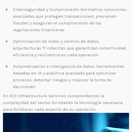
SOC y NOC: el corazón de la continuidad operativa
en la era digital
Ciberseguridad y Cumplimiento Normativo: soluciones
3 JUNIO, 2026
avanzadas que protegen transacciones, previenen
fraudes y aseguran el cumplimiento de las
TOP VOTED
regulaciones financieras
Optimización de redes y centros de datos:
Introducen un enfoque proactivo para reducir
ciberataques en México
arquitecturas TI robustas que garantizan conectividad,
24 ABRIL, 2019
eficiencia y resiliencia en cada operación
Automatización e inteligencia de datos: herramientas
Centro de Seguridad BeIT ¡La seguridad total en
tu organización a tu alcance!
basadas en IA y analítica avanzada para optimizar
24 ABRIL, 2019
procesos, detectar riesgos y mejorar la toma de
decisiones.
Field Services 2.0: La evolución operativa que
En Elit Infrastructure Services comprendemos la
transforma el servicio en campo y virtual en una
ventaja competitiva
complejidad del sector brindando la tecnología necesaria
23 FEBRERO, 2026
para fortalecer cada aspecto de su operación.
SASE: una nueva era para la seguridad empresarial
28 SEPTIEMBRE, 2025