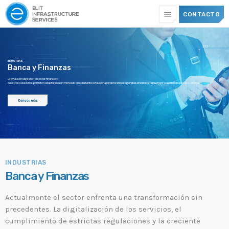
menu
CONTACTO
TOP CATEGORIES
INDUSTRIAS
Banca y Finanzas
SPOTLIGHT
La evolución digital en el sector financiero
Nuestras soluciones permiten adaptarse a un mercado en constante evolución, garantizando seguridad, eficiencia y una mejor experiencia para sus clientes.
13 JULIO, 2026
today
INDUSTRIAS
Banca y Finanzas
Actualmente el sector enfrenta una transformación sin
precedentes. La digitalización de los servicios, el
cumplimiento de estrictas regulaciones y la creciente
CIBERSEGURIDAD
+ INFRAESTRUCTURA DE