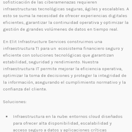
sofisticación de las ciberamenazas requieren
TI
infraestructuras tecnológicas seguras, ágiles y escalables. A
ADMGRUPOBEIT
esto se suma la necesidad de ofrecer experiencias digitales
20 años de historia juntos
eficientes, garantizar la continuidad operativa y optimizar la
gestión de grandes volúmenes de datos en tiempo real.
En Elit Infrastructure Services construimos una
WEEK NEWS
infraestructura TI para un ecosistema financiero seguro y
eficiente con soluciones tecnológicas que garantizan
Enfriamiento Inteligente: eficiencia energética y
sostenibilidad para operaciones resilientes
estabilidad, seguridad y rendimiento. Nuestra
13 JULIO, 2026
infraestructura IT permite mejorar la eficiencia operativa,
optimizar la toma de decisiones y proteger la integridad de
la información, asegurando el cumplimiento normativo y la
Energía Inteligente: la tecnología que transforma
la eficiencia en resiliencia operativa
confianza del cliente.
13 JULIO, 2026
Soluciones:
SIEM: inteligencia que transforma la
ciberseguridad en continuidad operativa
Infraestructura en la nube: entornos cloud diseñados
3 JUNIO, 2026
para ofrecer alta disponibilidad, escalabilidad y
acceso seguro a datos y aplicaciones críticas