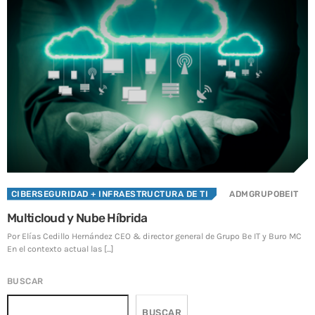
SOC y NOC: el corazón de la continuidad operativa en
la era digital
3 JUNIO, 2026
TOP VOTED
Introducen un enfoque proactivo para reducir
ciberataques en México
24 ABRIL, 2019
Centro de Seguridad BeIT ¡La seguridad total en tu
organización a tu alcance!
24 ABRIL, 2019
CIBERSEGURIDAD
+ INFRAESTRUCTURA DE TI
ADMGRUPOBEIT
Multicloud y Nube Híbrida
Integración de la ciberseguridad en la estrategia
corporativa
Por Elías Cedillo Hernández CEO & director general de Grupo Be IT y Buro MC
29 SEPTIEMBRE, 2025
En el contexto actual las [...]
BUSCAR
Ciberseguridad: el mejor cierre para tus metas
corporativas
17 DICIEMBRE, 2025
BUSCAR