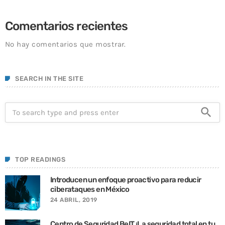
Comentarios recientes
No hay comentarios que mostrar.
SEARCH IN THE SITE
search
TOP READINGS
Introducen un enfoque proactivo para reducir
ciberataques en México
24 ABRIL, 2019
Centro de Seguridad BeIT ¡La seguridad total en tu