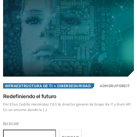
SOC y NOC: el corazón de la continuidad operativa en
la era digital
3 JUNIO, 2026
TOP VOTED
Introducen un enfoque proactivo para reducir
ciberataques en México
24 ABRIL, 2019
Centro de Seguridad BeIT ¡La seguridad total en tu
organización a tu alcance!
24 ABRIL, 2019
INFRAESTRUCTURA DE TI
+ CIBERSEGURIDAD
ADMGRUPOBEIT
Redefiniendo el futuro
Transforma a tus colaboradores en la primera línea de
defensa
Por Elías Cedillo Hernández CEO & director general de Grupo Be IT y Buro MC
17 DICIEMBRE, 2025
En un entorno donde la [...]
Sostenibilidad en Centros de Datos
BUSCAR
28 SEPTIEMBRE, 2025