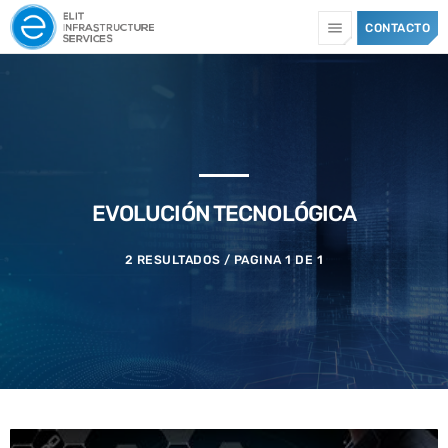
menu
CONTACTO
TOP CATEGORIES
SPOTLIGHT
EVOLUCIÓN TECNOLÓGICA
13 JULIO, 2026
today
2 RESULTADOS / PAGINA 1 DE 1