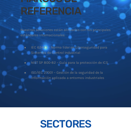
REFERENCIA
Nuestras soluciones están alineadas con los principales
estándares internacionales:
IEC 62443 – Norma líder en ciberseguridad para
Sistemas de Control Industrial
NIST SP 800-82 – Guía para la protección de ICS
ISO/IEC 27001 – Gestión de la seguridad de la
información aplicada a entornos industriales
SECTORES