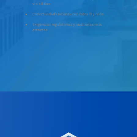
visibilidad
Conectividad creciente con redes TI y nube
Exigencias regulatorias y auditorías más
estrictas