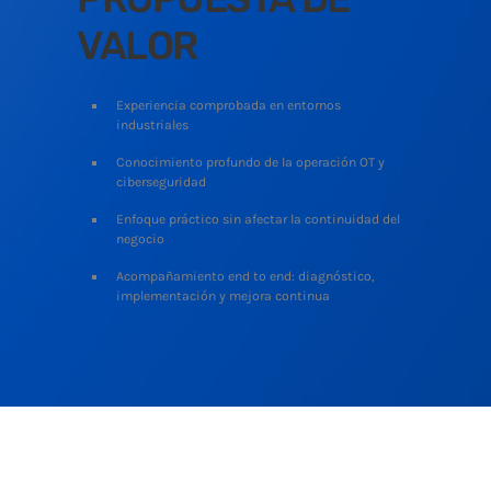
VALOR
Experiencia comprobada en entornos
industriales
Conocimiento profundo de la operación OT y
ciberseguridad
Enfoque práctico sin afectar la continuidad del
negocio
Acompañamiento end to end: diagnóstico,
implementación y mejora continua