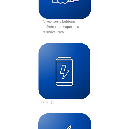
Alimentos y bebidas,
química, petroquímica,
farmacéutica
Energía