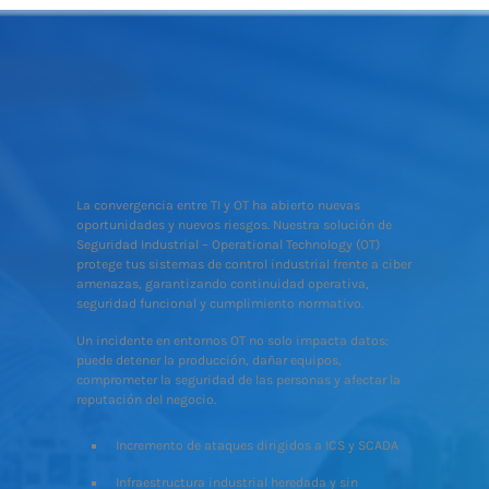
La convergencia entre TI y OT ha abierto nuevas
oportunidades y nuevos riesgos. Nuestra solución de
Seguridad Industrial – Operational Technology (OT)
protege tus sistemas de control industrial frente a ciber
amenazas, garantizando continuidad operativa,
seguridad funcional y cumplimiento normativo.
Un incidente en entornos OT no solo impacta datos:
puede detener la producción, dañar equipos,
comprometer la seguridad de las personas y afectar la
reputación del negocio.
Incremento de ataques dirigidos a ICS y SCADA
Infraestructura industrial heredada y sin