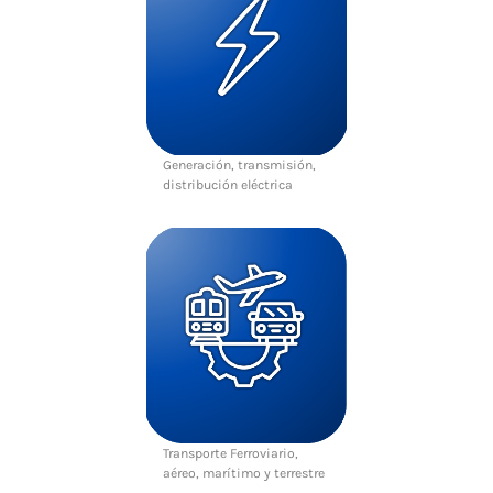
Generación, transmisión,
distribución eléctrica
Transporte Ferroviario,
aéreo, marítimo y terrestre