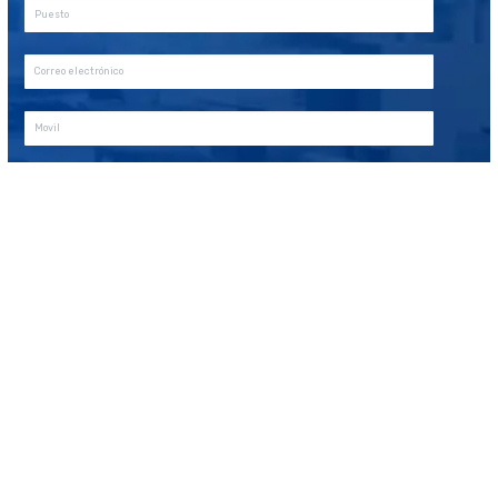
CIBERSEGURIDAD
+ INFRAESTRUCTURA DE TI
ADMGRUPOBEIT
20 años de historia juntos
WEEK NEWS
Enfriamiento Inteligente: eficiencia energética y
sostenibilidad para operaciones resilientes
13 JULIO, 2026
Energía Inteligente: la tecnología que transforma la
eficiencia en resiliencia operativa
13 JULIO, 2026
SIEM: inteligencia que transforma la ciberseguridad
en continuidad operativa
3 JUNIO, 2026