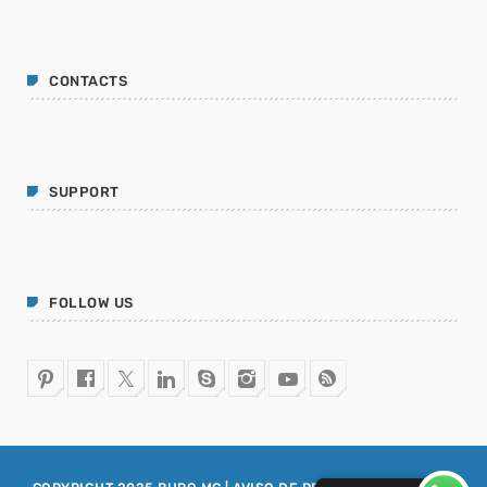
CIBERSEGURIDAD
+ INFRAESTRUCTURA DE TI
ADMGRUPOBEIT
20 años de historia juntos
CONTACTS
WEEK NEWS
SUPPORT
Enfriamiento Inteligente: eficiencia energética y
sostenibilidad para operaciones resilientes
13 JULIO, 2026
FOLLOW US
Energía Inteligente: la tecnología que transforma la
eficiencia en resiliencia operativa
13 JULIO, 2026
SIEM: inteligencia que transforma la ciberseguridad
en continuidad operativa
3 JUNIO, 2026