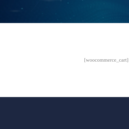
ADMGRUP
20 año
juntos
[woocommerce_cart]