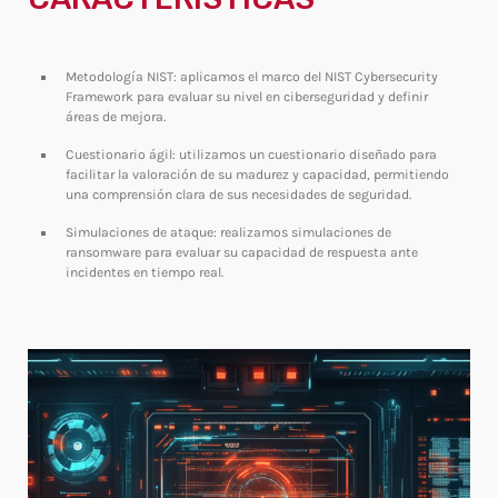
Metodología NIST: aplicamos el marco del NIST Cybersecurity
Framework para evaluar su nivel en ciberseguridad y definir
áreas de mejora.
Cuestionario ágil: utilizamos un cuestionario diseñado para
facilitar la valoración de su madurez y capacidad, permitiendo
una comprensión clara de sus necesidades de seguridad.
Simulaciones de ataque: realizamos simulaciones de
ransomware para evaluar su capacidad de respuesta ante
incidentes en tiempo real.