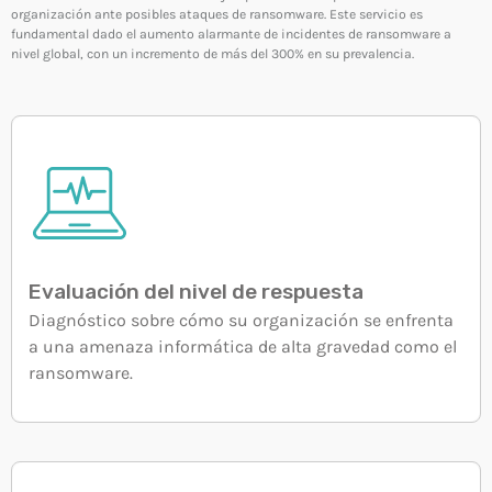
SOC and NOC: The Core of Operational Continuity
organización ante posibles ataques de ransomware. Este servicio es
in the Digital Era
fundamental dado el aumento alarmante de incidentes de ransomware a
3 JUNE, 2026
nivel global, con un incremento de más del 300% en su prevalencia.
TOP VOTED
INtroducing a proactive approach to reduce
cyberattacks in Mexico
24 APRIL, 2019
BeIT Security Center: Total Security for Your
Organization Within Reach!
Evaluación del nivel de respuesta
24 APRIL, 2019
Diagnóstico sobre cómo su organización se enfrenta
a una amenaza informática de alta gravedad como el
Multicloud and Hybrid Cloud
28 SEPTEMBER, 2025
ransomware.
Ethical Hacking — A Tailor-Made Solution
28 OCTOBER, 2025